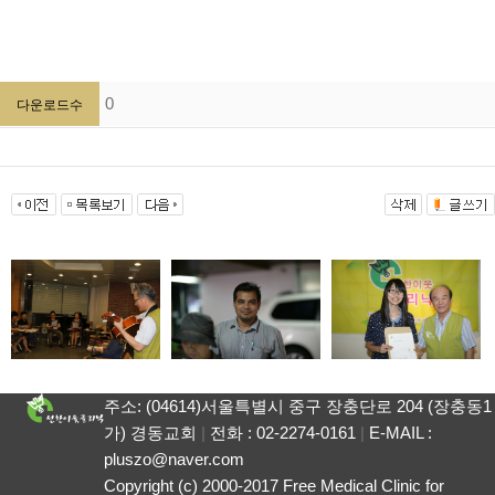
0
다운로드수
주소: (04614)서울특별시 중구 장충단로 204 (장충동1
가) 경동교회
|
전화 : 02-2274-0161
|
E-MAIL :
pluszo@naver.com
Copyright (c) 2000-2017 Free Medical Clinic for