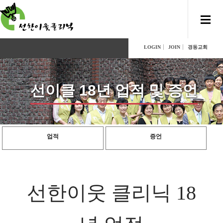
LOGIN
JOIN
경동교회
선이클 18년 업적 및 증언
업적
증언
선한이웃 클리닉 18