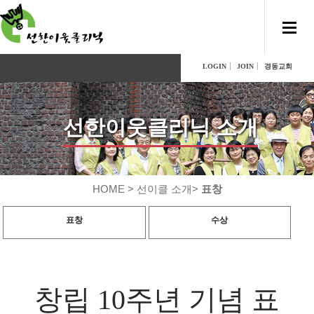
LOGIN
JOIN
경동교회
선한이웃클리닉 소개
HOME > 선이클 소개>
표창
표창
수상
창립 10주년 기념 표