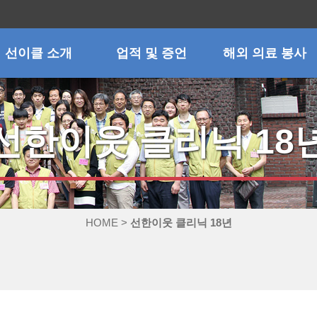
선이클 소개
업적 및 증언
해외 의료 봉사
선한이웃 클리닉 18
HOME >
선한이웃 클리닉 18년